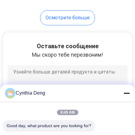
автоматические
запасные
24
Осмотрите больше
Конец нежности
автомобильной
двери
Оставьте сообщение
Мы скоро тебе перезвоним!
4
Ботинок силы
Cynthia Deng
автомобиля
8:45 AM
Good day, what product are you looking for?