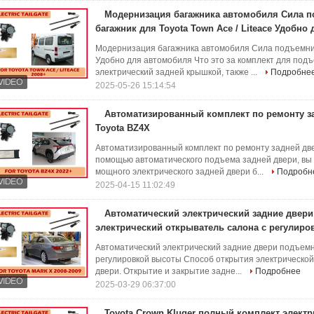
Модернизация багажника автомобиля Сила п
багажник для Toyota Town Ace / Liteace Удобно
Модернизация багажника автомобиля Сила подъемника 
Удобно для автомобиля Что это за комплект для под
электрический задней крышкой, также ...
Подробне
2025-05-26 15:14:54
Автоматизированный комплект по ремонту з
Toyota BZ4X
Автоматизированный комплект по ремонту задней две
помощью автоматического подъема задней двери, в
мощного электрического задней двери б...
Подробн
2025-04-15 11:02:49
Автоматический электрический задние двер
электрический открыватель салона с регулир
Автоматический электрический задние двери подъемн
регулировкой высоты Способ открытия электрической
двери. Открытие и закрытие задне...
Подробнее
2025-03-29 06:37:00
Toyota Crown Kluger полный комплект электр