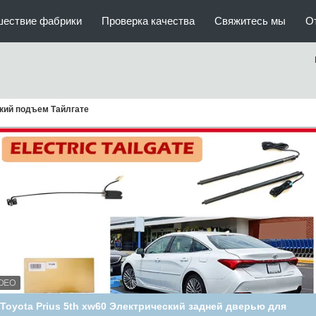
шествие фабрики
Проверка качества
Свяжитесь мы
О
кий подъем Тайлгате
Toyota Prius 5th xw60 Электрический задней дверью для