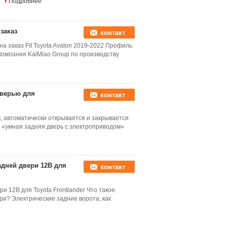
.
Подробнее
заказ
контакт
заказ Fit Toyota Avalon 2019-2022 Профиль
компания KaiMiao Group по производству
дверью для
контакт
м, автоматически открывается и закрывается
н «умная задняя дверь с электроприводом»
дней двери 12В для
контакт
и 12В для Toyota Frontlander Что такое
ри? Электрические задние ворота, как