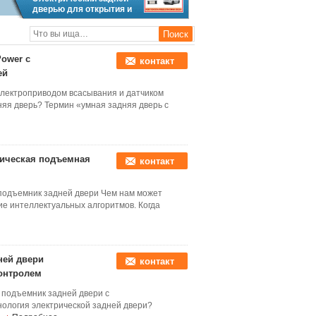
дверью для открытия и
закрытия автоматически
Power с
контакт
ей
 электроприводом всасывания и датчиком
няя дверь? Термин «умная задняя дверь с
атическая подъемная
контакт
й подъемник задней двери Чем нам может
ие интеллектуальных алгоритмов. Когда
ней двери
контакт
контролем
а подъемник задней двери с
ология электрической задней двери?