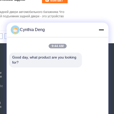
контакт
задней двери автомобильного багажника Что
й подъемник задней двери - это устройство
Cynthia Deng
8
9
10
>>
>|
9:44 AM
Отправить запрос
Good day, what product are you looking 
for?
Отправить
и
ом
 с
E-Mail
Sitemap
|
Мобильный сайт
й
я