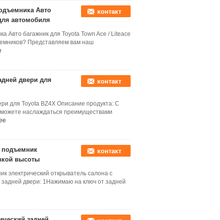
одъемника Авто
контакт
 для автомобиля
Авто багажник для Toyota Town Ace / Liteace
ъемников? Представляем вам наш
е
адней двери для
контакт
ри для Toyota BZ4X Описание продукта: С
ы можете наслаждаться преимуществами
ее
и подъемник
контакт
овкой высоты
ик электрический открыватель салона с
 задней двери: 1Нажимаю на ключ от задней
ический задней