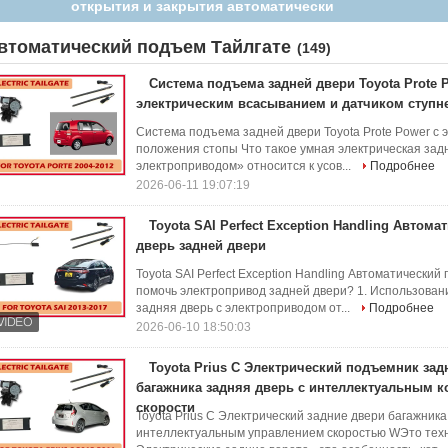
открытия и закрытия автоматически
втоматический подъем Тайлгате
(149)
Система подъема задней двери Toyota Prote 
электрическим всасыванием и датчиком ступн
Система подъема задней двери Toyota Prote Power с
положения стопы Что такое умная электрическая зад
электроприводом» относится к усов...
Подробнее
2026-06-11 19:07:19
Toyota SAI Perfect Exception Handling Автом
дверь задней двери
Toyota SAI Perfect Exception Handling Автоматически
помочь электропривод задней двери? 1. Использован
задняя дверь с электроприводом от...
Подробнее
2026-06-10 18:50:03
Toyota Prius C Электрический подъемник зад
багажника задняя дверь с интеллектуальным 
скорости
Toyota Prius C Электрический задние двери багажник
интеллектуальным управлением скоростью WЭто техн