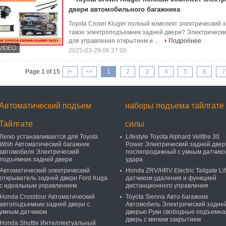
двери автомобильного багажника
Toyota Crown Kluger полный комплект электрический 
такое электроподъемник задней двери? Электрически
для управления открытием и ...
Подробнее
2025-03-29 06:37:00
Page 1 of 15
|<
<<
1
2
3
4
5
6
7
Автоматический подъем
наборы подъема тайлгате
Тайлгате
силы
Легко устанавливается для Toyota
Lifestyle Toyota Alphard Vellfire 30
Wish Автоматический багажник
Power Электрический задней двер
автомобиля Электрический
послепродажный с умным датчик
подъемник задней двери
удара
Автоматический электрический
Honda ZRV/HRV Electric Tailgate Lift
открыватель задней двери Ford Kuga
датчиком удаления и функцией
с идеальным управлением
дистанционного управления
Honda Crosstour Автоматический
Toyota Sienna Авто багажник
автоподъемник задней двери с
Автомобиль Электрический задне
умным датчиком
дверью Руки свободные подъемна
дверь с мягким закрытием
Honda Shuttle Интеллектуальный