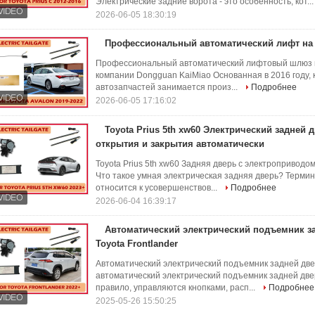
Электрические задние ворота - это особенность, кот..
2026-06-05 18:30:19
Профессиональный автоматический лифт на 
Профессиональный автоматический лифтовый шлюз на 
компании Dongguan KaiMiao Основанная в 2016 году, 
автозапчастей занимается произ...
Подробнее
2026-06-05 17:16:02
Toyota Prius 5th xw60 Электрический задней 
открытия и закрытия автоматически
Toyota Prius 5th xw60 Задняя дверь с электроприводо
Что такое умная электрическая задняя дверь? Терми
относится к усовершенствов...
Подробнее
2026-06-04 16:39:17
Автоматический электрический подъемник за
Toyota Frontlander
Автоматический электрический подъемник задней двер
автоматический электрический подъемник задней две
правило, управляются кнопками, расп...
Подробнее
2025-05-26 15:50:25