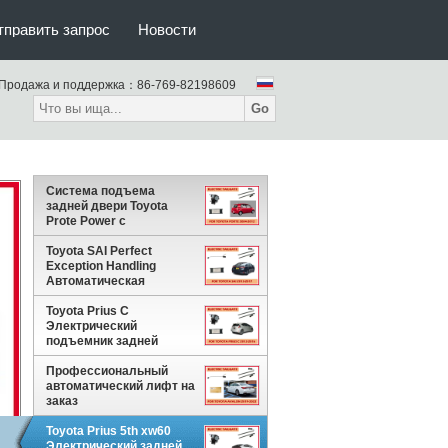
тправить запрос
Новости
Продажа и поддержка：
86-769-82198609
Go
Система подъема
задней двери Toyota
Prote Power с
электрическим
всасыванием и
Toyota SAI Perfect
датчиком ступней
Exception Handling
Автоматическая
подъемная дверь
задней двери
Toyota Prius C
Электрический
подъемник задней
двери багажника задняя
дверь с
Профессиональный
интеллектуальным
автоматический лифт на
контролем скорости
заказ
Toyota Prius 5th xw60
Электрический задней